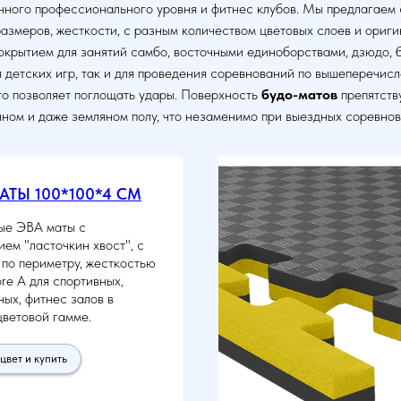
чного профессионального уровня и фитнес клубов. Мы предлагаем
размеров, жесткости, с разным количеством цветовых слоев и ориг
окрытием для занятий самбо, восточными единоборствами, дзюдо, 
я детских игр, так и для проведения соревнований по вышеперечис
то позволяет поглощать удары. Поверхность
будо-матов
препятств
нном и даже земляном полу, что незаменимо при выездных соревнов
ТЫ 100*100*4 СМ
ые ЭВА маты с
ем "ласточкин хвост", с
по периметру, жесткостью
re A для спортивных,
ых, фитнес залов в
ветовой гамме.
цвет и купить