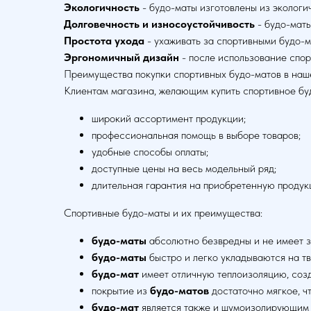
Экологичность
- будо-маты изготовлены из эколог
Долговечность и износоустойчивость
- будо-мат
Простота ухода
- ухаживать за спортивными будо-
Эргономичный дизайн
- после использование спо
Преимущества покупки спортивных будо-матов в наш
Клиентам магазина, желающим купить спортивное буд
широкий ассортимент продукции;
профессиональная помощь в выборе товаров;
удобные способы оплаты;
доступные цены на весь модельный ряд;
длительная гарантия на приобретенную продук
Спортивные будо-маты и их преимущества:
будо-маты
абсолютно безвредны и не имеет 
будо-маты
быстро и легко укладываются на т
будо-мат
имеет отличную теплоизоляцию, созд
покрытие из
будо-матов
достаточно мягкое, ч
будо-мат
является также и шумоизолирующим