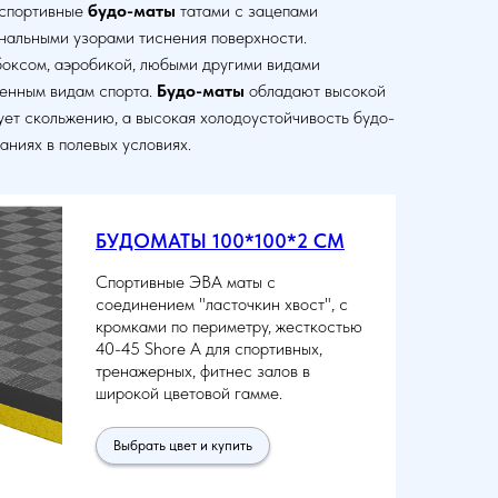
 спортивные
будо-маты
татами с зацепами
инальными узорами тиснения поверхности.
боксом, аэробикой, любыми другими видами
ленным видам спорта.
Будо-маты
обладают высокой
ует скольжению, а высокая холодоустойчивость будо-
аниях в полевых условиях.
БУДОМАТЫ 100*100*2 СМ
Спортивные ЭВА маты с
соединением "ласточкин хвост", с
кромками по периметру, жесткостью
40-45 Shore A для спортивных,
тренажерных, фитнес залов в
широкой цветовой гамме.
Выбрать цвет и купить