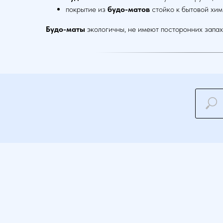
покрытие из
будо-матов
стойко к бытовой хим
Будо-маты
экологичны, не имеют посторонних запа
Типы 
Промышл
Покрыти
Покрыти
© 2025 PROFYPOL GROUP LLC
Покрыти
XENDEXOX & WOOLOOMOOLOO STUDIO
Полы дл