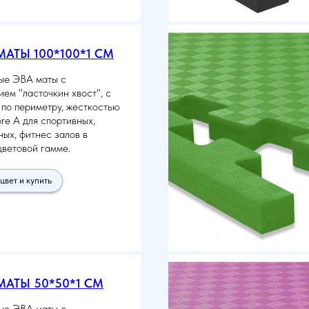
АТЫ 100*100*1 СМ
ые ЭВА маты с
ем "ласточкин хвост", с
по периметру, жесткостью
re A для спортивных,
ых, фитнес залов в
ветовой гамме.
цвет и купить
АТЫ 50*50*1 СМ
ые ЭВА маты с