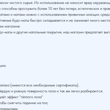
ически чистого сырья. Их использование не наносит вред окружающ
ы способны прослужить более 10 лет без потерь эстетических и пра
матами и матами можно с использованием привычных моющих средс
ртивные будо-маты быстро складывается и не занимает много места
ем магазине
о-маты и другие напольные покрытия, наш магазин предлагает выг
цию.
запаха (имеются все необходимые сертификаты);
вёрдую и ровную поверхность пола и так же легко разбираются;
аёт эффект "тёплого пола"
тобы смягчить падение на пол;
 покрытием;