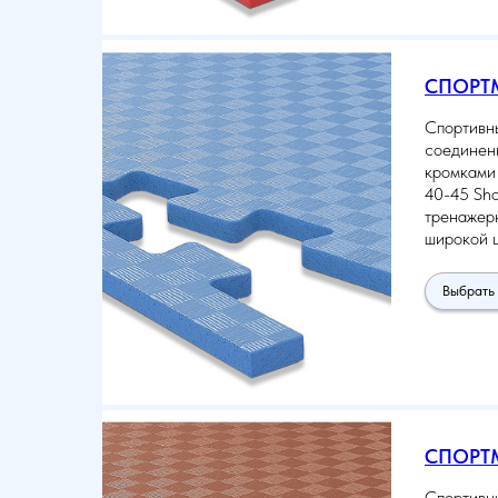
СПОРТМ
Спортивн
соединени
кромками 
40-45 Sho
тренажерн
широкой ц
Выбрать 
СПОРТМ
Спортивн