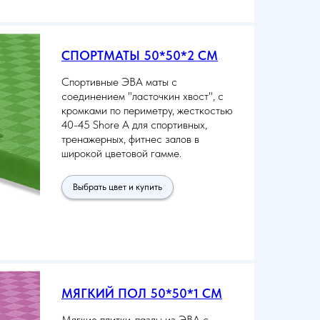
СПОРТМАТЫ 50*50*2 СМ
Спортивные ЭВА маты с
соединением "ласточкин хвост", с
кромками по периметру, жесткостью
40-45 Shore A для спортивных,
тренажерных, фитнес залов в
широкой цветовой гамме.
Выбрать цвет и купить
МЯГКИЙ ПОЛ 50*50*1 СМ
Мягкие плитки-пазлы из ЭВА с