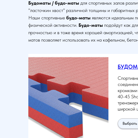
Будоматы / будо-маты
для спортивных залов разли
"ласточкин хвост" различной толщины и габаритных 
Наши спортивные
будо-маты
являются идеальным п
физической активности.
Будо-маты
подойдут как дл
прочностью и в тоже время хорошей амортизацией, ч
матов позволяет использовать их на кафельном, бето
БУДОМА
Спортивн
соединени
кромками 
40-45 Sho
тренажерн
широкой ц
Выбрать 