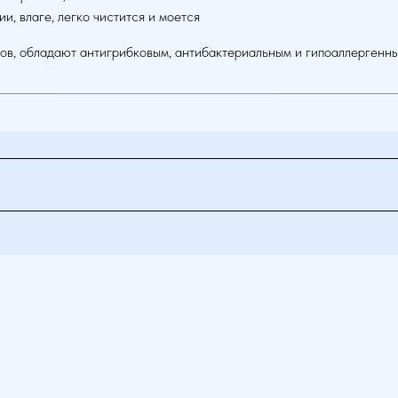
ии, влаге, легко чистится и моется
хов, обладают антигрибковым, антибактериальным и гипоаллергенн
покрытий
Продукция
енные покрытия
Модульные ПВХ покрытия
я для автомоек
Модульные резиновые покрыт
я для гаражей
Спортивные будоматы
я для автосервиса
Пластиковая плитка
я фитнес зала
Грязезащитные модули