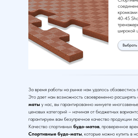
соединени
кромками 
40-45 Sho
тренажерн
широкой ц
Выбрать 
За время работы на рынке нам удалось обзавестись
Это дает нам возможность своевременно расширять
маты
у нас, вы гарантированно минуете многозвень
ценовых категорий – начиная от бюджетных вариант
гарантируем вам безупречное качество продукции лю
Качество спортивных
будо-матов
, проверенное вре
Спортивные будо-маты
, которые можно купить в 