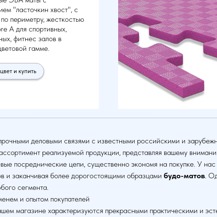
ем "ласточкин хвост", с
по периметру, жесткостью
re A для спортивных,
ых, фитнес залов в
ветовой гамме.
цвет и купить
 прочными деловыми связями с известными российскими и зарубе
 ассортимент реализуемой продукции, представляя вашему вниман
евые посреднические цепи, существенно экономя на покупке. У на
ов и заканчивая более дорогостоящими образцами
будо-матов
. О
бого сегмента.
менем и опытом покупателей
нашем магазине характеризуются прекрасными практическими и эст